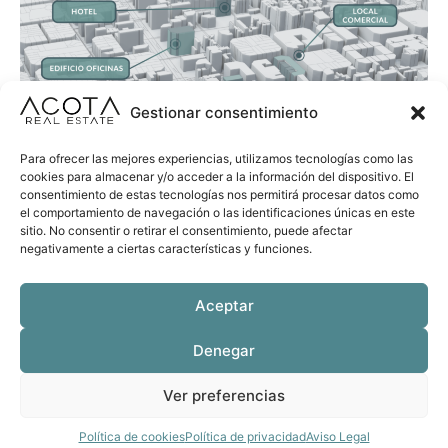
Gestionar consentimiento
Para ofrecer las mejores experiencias, utilizamos tecnologías como las
cookies para almacenar y/o acceder a la información del dispositivo. El
consentimiento de estas tecnologías nos permitirá procesar datos como
el comportamiento de navegación o las identificaciones únicas en este
sitio. No consentir o retirar el consentimiento, puede afectar
negativamente a ciertas características y funciones.
desde
2024
Aceptar
126
Denegar
Activos analizados
Ver preferencias
47
M€
Política de cookies
Política de privacidad
Aviso Legal