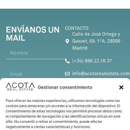
ENVÍANOS UN
CONTACTO
Calle de José Ortega y
MAIL
Gasset, 59. 1ºA. 28006 ·
Madrid
N
o
m
(+34) 686.22.18.37
b
C
r
info@acotarealestate.com
o
e
r
*
SÍGUENOS
r
Gestionar consentimiento
A
e
s
o
Para ofrecer las mejores experiencias, utilizamos tecnologías como las
u
e
cookies para almacenar y/o acceder a la información del dispositivo. El
n
*
l
consentimiento de estas tecnologías nos permitirá procesar datos como
M
t
C
e
el comportamiento de navegación o las identificaciones únicas en este
e
o
o
c
sitio. No consentir o retirar el consentimiento, puede afectar
n
*
r
t
negativamente a ciertas características y funciones.
s