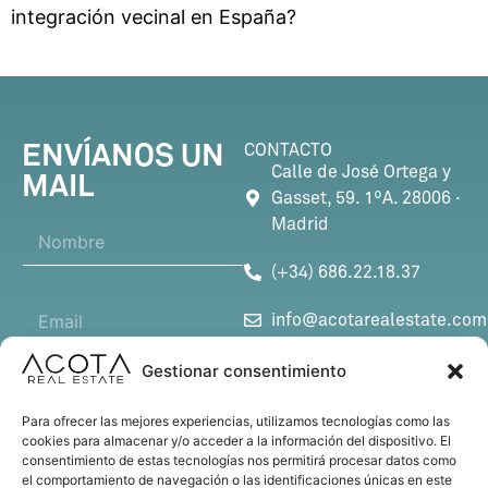
integración vecinal en España?
ENVÍANOS UN
CONTACTO
Calle de José Ortega y
MAIL
Gasset, 59. 1ºA. 28006 ·
Madrid
N
o
m
(+34) 686.22.18.37
b
*
C
r
A
info@acotarealestate.com
o
e
s
r
*
u
SÍGUENOS
r
Gestionar consentimiento
n
A
e
t
s
o
o
Para ofrecer las mejores experiencias, utilizamos tecnologías como las
u
e
N
cookies para almacenar y/o acceder a la información del dispositivo. El
n
l
o
consentimiento de estas tecnologías nos permitirá procesar datos como
M
t
e
m
el comportamiento de navegación o las identificaciones únicas en este
e