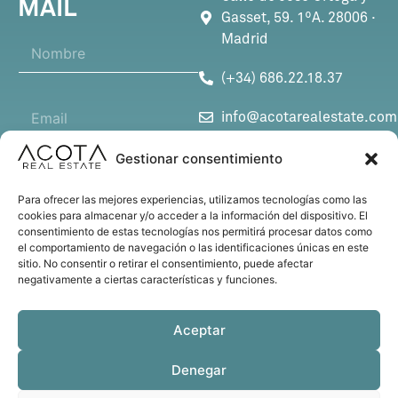
MAIL
Gasset, 59. 1ºA. 28006 ·
*
Madrid
N
*
o
N
m
o
(+34) 686.22.18.37
b
m
C
r
b
info@acotarealestate.com
o
e
r
r
*
e
SÍGUENOS
r
Gestionar consentimiento
A
e
s
o
Para ofrecer las mejores experiencias, utilizamos tecnologías como las
u
e
cookies para almacenar y/o acceder a la información del dispositivo. El
n
l
consentimiento de estas tecnologías nos permitirá procesar datos como
M
t
e
el comportamiento de navegación o las identificaciones únicas en este
e
o
c
sitio. No consentir o retirar el consentimiento, puede afectar
n
*
t
negativamente a ciertas características y funciones.
s
r
a
ó
j
n
Aceptar
e
i
*
c
Denegar
ENVIAR
o
*